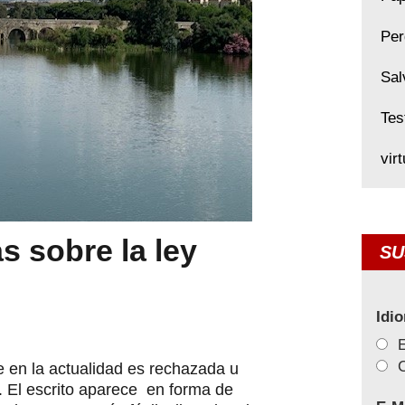
Per
Sal
Tes
vir
s sobre la ley
SU
Idi
C
e en la actualidad es rechazada u
. El escrito aparece en forma de