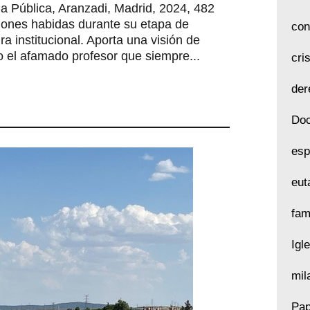
 Pública, Aranzadi, Madrid, 2024, 482
iones habidas durante su etapa de
con
ra institucional. Aporta una visión de
mo el afamado profesor que siempre...
cri
der
Doc
esp
eut
fam
Igl
mil
Pap