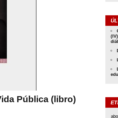
ÚL
(IV
diá
edu
ida Pública (libro)
ET
abo