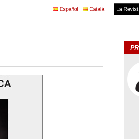
Español
Català
La Revist
Blog
Temes
PR
d'Avui