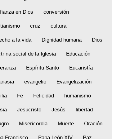
fianza en Dios
conversión
stianismo
cruz
cultura
echo a la vida
Dignidad humana
Dios
trina social de la Iglesia
Educación
eranza
Espíritu Santo
Eucaristía
anasia
evangelio
Evangelización
ilia
Fe
Felicidad
humanismo
esia
Jesucristo
Jesús
libertad
agro
Misericordia
Muerte
Oración
a Francisco
Papa León XIV
Paz