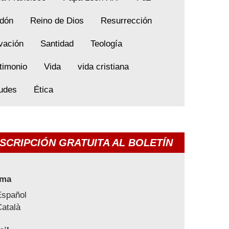
dón
Reino de Dios
Resurrección
vación
Santidad
Teología
timonio
Vida
vida cristiana
tudes
Ética
SCRIPCIÓN GRATUITA AL BOLETÍN
oma
Español
atalà