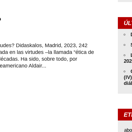
?
ÚL
des? Didaskalos, Madrid, 2023, 242
ada en las virtudes –la llamada “ética de
décadas. Ha sido, sobre todo, por
202
teamericano Aldair...
(IV
diá
ET
abo