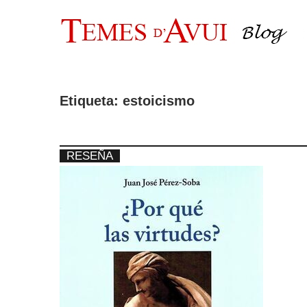
Saltar
al
contenido
Etiqueta:
estoicismo
RESEÑA