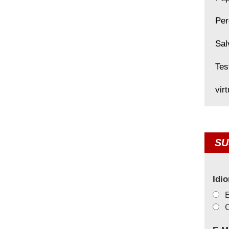
Per
Sal
Tes
vir
SU
Idi
C