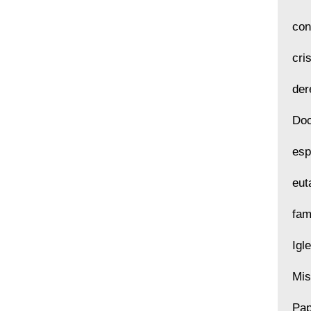
con
cri
der
Doc
esp
eut
fam
Igl
Mis
Pap