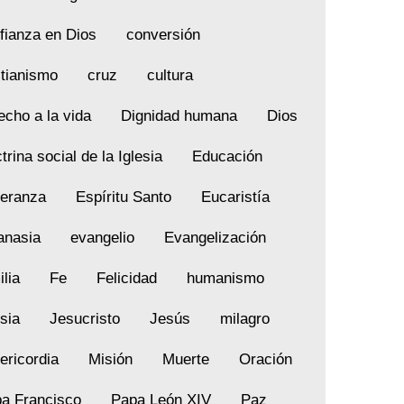
fianza en Dios
conversión
stianismo
cruz
cultura
echo a la vida
Dignidad humana
Dios
trina social de la Iglesia
Educación
eranza
Espíritu Santo
Eucaristía
anasia
evangelio
Evangelización
ilia
Fe
Felicidad
humanismo
esia
Jesucristo
Jesús
milagro
ericordia
Misión
Muerte
Oración
a Francisco
Papa León XIV
Paz