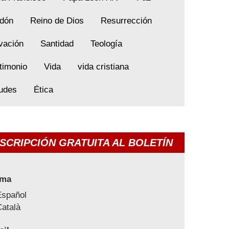
dón
Reino de Dios
Resurrección
vación
Santidad
Teología
timonio
Vida
vida cristiana
tudes
Ética
SCRIPCIÓN GRATUITA AL BOLETÍN
oma
Español
atalà