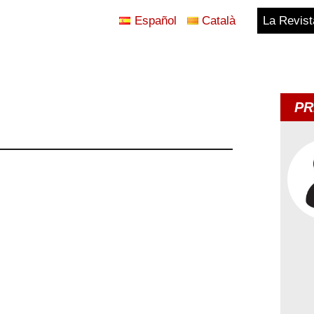
Español
Català
La Revist
Blog
Temes
PR
d'Avui