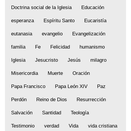
Doctrina social de la Iglesia
Educación
esperanza
Espíritu Santo
Eucaristía
eutanasia
evangelio
Evangelización
familia
Fe
Felicidad
humanismo
Iglesia
Jesucristo
Jesús
milagro
Misericordia
Muerte
Oración
Papa Francisco
Papa León XIV
Paz
Perdón
Reino de Dios
Resurrección
Salvación
Santidad
Teología
Testimonio
verdad
Vida
vida cristiana