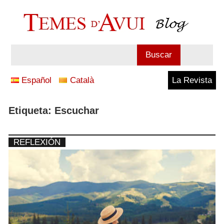
Saltar
al
contenido
Blog
Buscar
Temes
Español
Català
La Revista
d'Avui
Etiqueta:
Escuchar
REFLEXIÓN