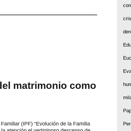
con
cri
der
Edu
Euc
Eva
del matrimonio como
hu
mil
Pap
a Familiar (IPF) “Evolución de la Familia
Per
la atención el vertiginoso descenso de