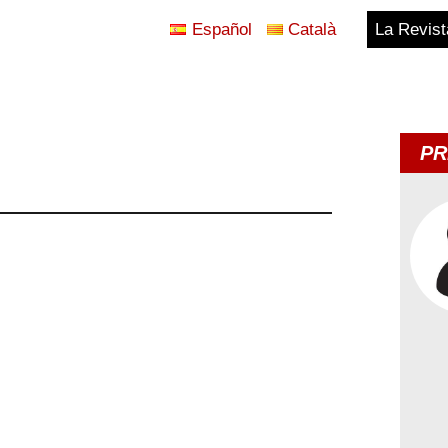
Español
Català
La Revist
Blog
Temes
PR
d'Avui