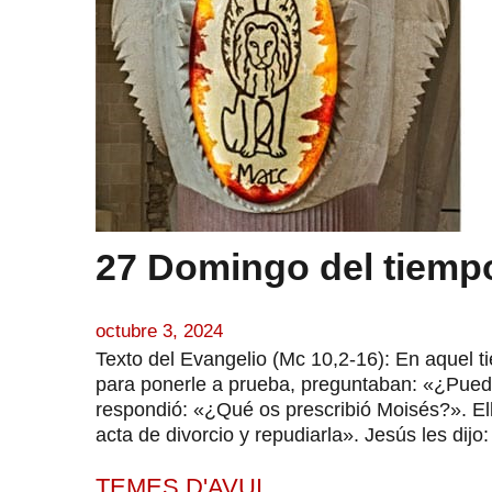
27 Domingo del tiempo
octubre 3, 2024
Texto del Evangelio (Mc 10,2-16): En aquel t
para ponerle a prueba, preguntaban: «¿Puede 
respondió: «¿Qué os prescribió Moisés?». Ello
acta de divorcio y repudiarla». Jesús les dijo
TEMES D'AVUI