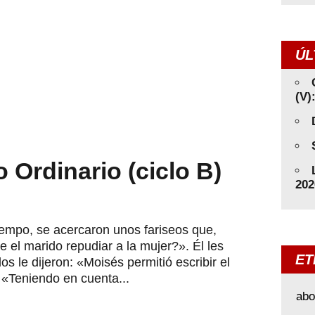
ÚL
(V)
 Ordinario (ciclo B)
202
iempo, se acercaron unos fariseos que,
el marido repudiar a la mujer?». Él les
ET
s le dijeron: «Moisés permitió escribir el
: «Teniendo en cuenta...
abo