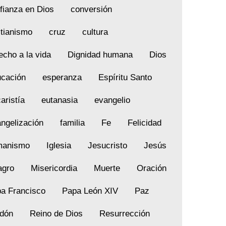
fianza en Dios
conversión
stianismo
cruz
cultura
echo a la vida
Dignidad humana
Dios
cación
esperanza
Espíritu Santo
aristía
eutanasia
evangelio
ngelización
familia
Fe
Felicidad
manismo
Iglesia
Jesucristo
Jesús
agro
Misericordia
Muerte
Oración
a Francisco
Papa León XIV
Paz
dón
Reino de Dios
Resurrección