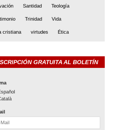
vación
Santidad
Teología
timonio
Trinidad
Vida
a cristiana
virtudes
Ética
SCRIPCIÓN GRATUITA AL BOLETÍN
oma
Español
atalà
ail