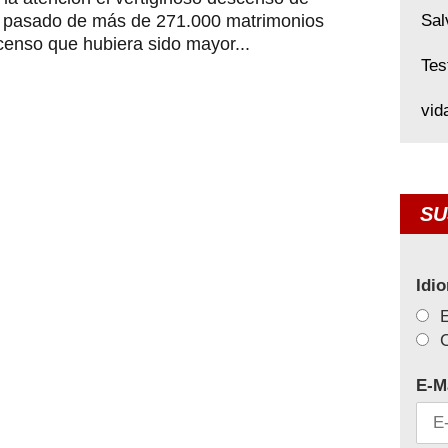
ha pasado de más de 271.000 matrimonios
Sal
enso que hubiera sido mayor...
Tes
vid
SU
Idi
C
E-M