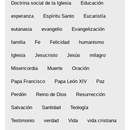
Doctrina social de la Iglesia
Educación
esperanza
Espíritu Santo
Eucaristía
eutanasia
evangelio
Evangelización
familia
Fe
Felicidad
humanismo
Iglesia
Jesucristo
Jesús
milagro
Misericordia
Muerte
Oración
Papa Francisco
Papa León XIV
Paz
Perdón
Reino de Dios
Resurrección
Salvación
Santidad
Teología
Testimonio
verdad
Vida
vida cristiana