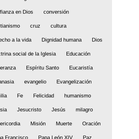
fianza en Dios
conversión
stianismo
cruz
cultura
echo a la vida
Dignidad humana
Dios
trina social de la Iglesia
Educación
eranza
Espíritu Santo
Eucaristía
anasia
evangelio
Evangelización
ilia
Fe
Felicidad
humanismo
esia
Jesucristo
Jesús
milagro
ericordia
Misión
Muerte
Oración
a Francisco
Papa León XIV
Paz