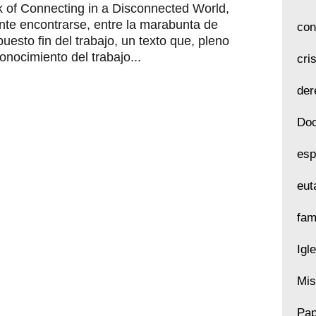
 of Connecting in a Disconnected World,
nte encontrarse, entre la marabunta de
con
sto fin del trabajo, un texto que, pleno
nocimiento del trabajo...
cri
der
Doc
esp
eut
fam
Igl
Mis
Pap