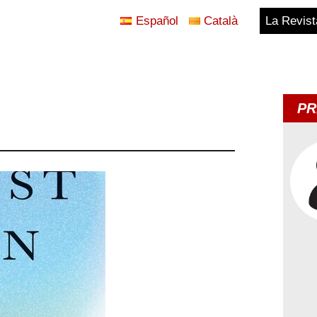
Español
Català
La Revist
Blog
Temes
PR
d'Avui