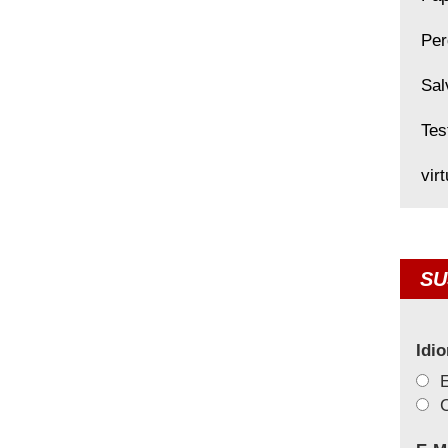
Per
Sal
Tes
vir
SU
Idi
C