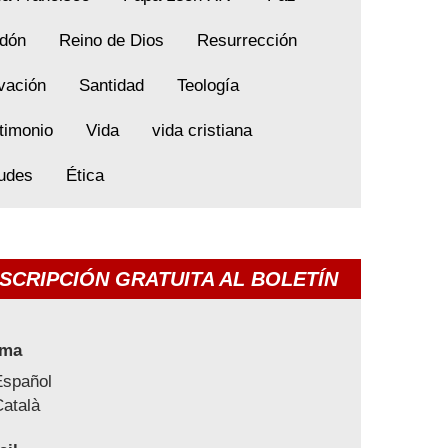
dón
Reino de Dios
Resurrección
vación
Santidad
Teología
timonio
Vida
vida cristiana
tudes
Ética
SCRIPCIÓN GRATUITA AL BOLETÍN
oma
Español
atalà