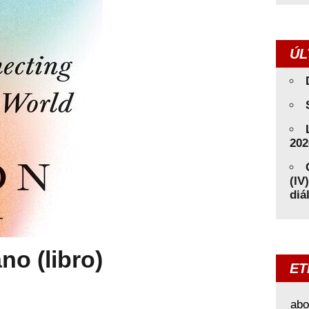
ÚL
202
(IV
diá
no (libro)
ET
abo