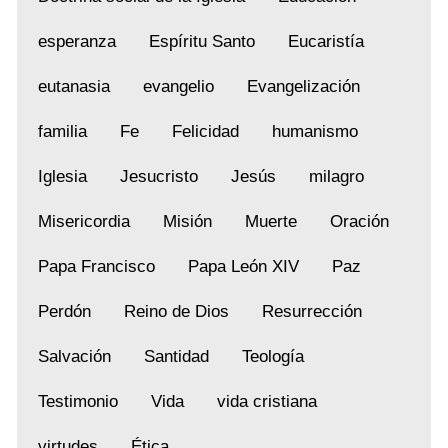
esperanza
Espíritu Santo
Eucaristía
eutanasia
evangelio
Evangelización
familia
Fe
Felicidad
humanismo
Iglesia
Jesucristo
Jesús
milagro
Misericordia
Misión
Muerte
Oración
Papa Francisco
Papa León XIV
Paz
Perdón
Reino de Dios
Resurrección
Salvación
Santidad
Teología
Testimonio
Vida
vida cristiana
virtudes
Ética