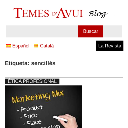
Saltar
al
contenido
Blog
Buscar
Temes
Español
Català
La Revista
d'Avui
Etiqueta:
sencillés
ÉTICA PROFESIONAL