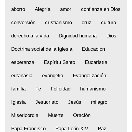
aborto
Alegría
amor
confianza en Dios
conversión
cristianismo
cruz
cultura
derecho a la vida
Dignidad humana
Dios
Doctrina social de la Iglesia
Educación
esperanza
Espíritu Santo
Eucaristía
eutanasia
evangelio
Evangelización
familia
Fe
Felicidad
humanismo
Iglesia
Jesucristo
Jesús
milagro
Misericordia
Muerte
Oración
Papa Francisco
Papa León XIV
Paz