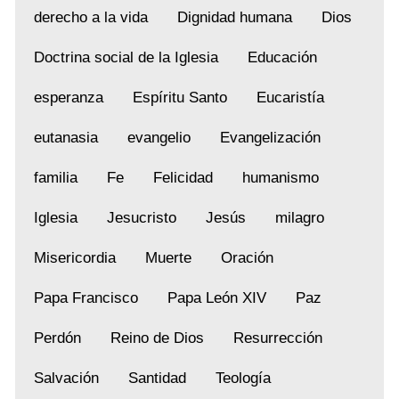
derecho a la vida
Dignidad humana
Dios
Doctrina social de la Iglesia
Educación
esperanza
Espíritu Santo
Eucaristía
eutanasia
evangelio
Evangelización
familia
Fe
Felicidad
humanismo
Iglesia
Jesucristo
Jesús
milagro
Misericordia
Muerte
Oración
Papa Francisco
Papa León XIV
Paz
Perdón
Reino de Dios
Resurrección
Salvación
Santidad
Teología