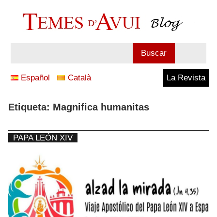
Saltar
al
contenido
Blog
Buscar
Temes
Español
Català
La Revista
d'Avui
Etiqueta:
Magnifica humanitas
PAPA LEÓN XIV