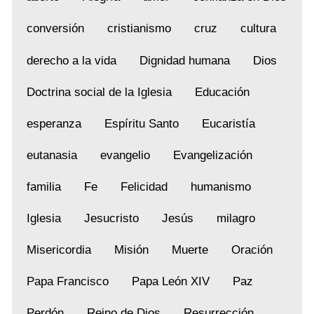
conversión
cristianismo
cruz
cultura
derecho a la vida
Dignidad humana
Dios
Doctrina social de la Iglesia
Educación
esperanza
Espíritu Santo
Eucaristía
eutanasia
evangelio
Evangelización
familia
Fe
Felicidad
humanismo
Iglesia
Jesucristo
Jesús
milagro
Misericordia
Misión
Muerte
Oración
Papa Francisco
Papa León XIV
Paz
Perdón
Reino de Dios
Resurrección