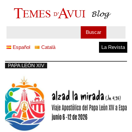
Saltar
al
contenido
Blog
Buscar
Temes
Español
Català
La Revista
d'Avui
PAPA LEÓN XIV