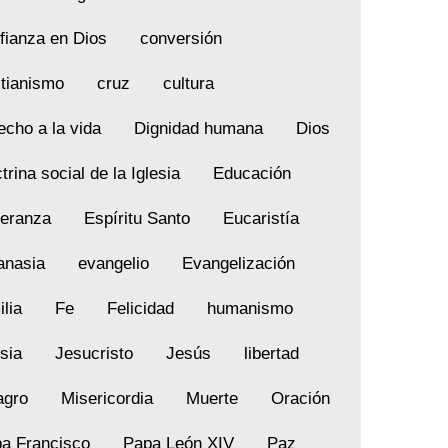
fianza en Dios
conversión
stianismo
cruz
cultura
echo a la vida
Dignidad humana
Dios
trina social de la Iglesia
Educación
eranza
Espíritu Santo
Eucaristía
anasia
evangelio
Evangelización
ilia
Fe
Felicidad
humanismo
esia
Jesucristo
Jesús
libertad
agro
Misericordia
Muerte
Oración
a Francisco
Papa León XIV
Paz