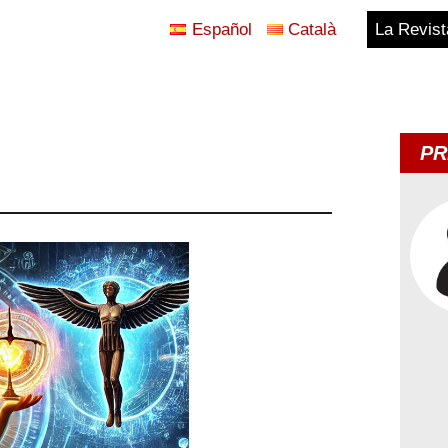
Español
Català
La Revist
Blog
Temes
PR
d'Avui