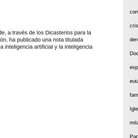
con
cri
, a través de los Dicasterios para la
ción, ha publicado una nota titulada
der
inteligencia artificial y la inteligencia
Doc
esp
eut
fam
Igl
mil
Pap