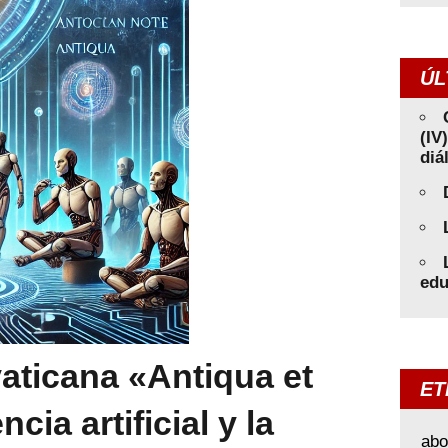
ÚL
(IV
diá
edu
vaticana «Antiqua et
ET
cia artificial y la
abo