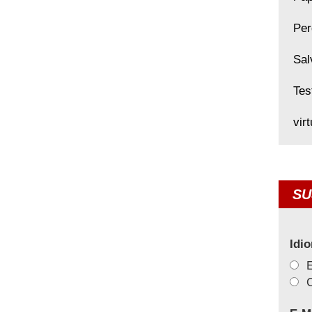
Per
Sal
Tes
vir
SU
Idi
C