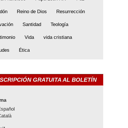
dón
Reino de Dios
Resurrección
vación
Santidad
Teología
timonio
Vida
vida cristiana
tudes
Ética
SCRIPCIÓN GRATUITA AL BOLETÍN
oma
Español
atalà