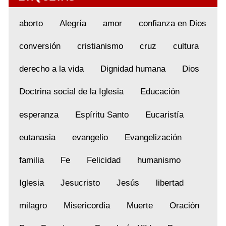
aborto
Alegría
amor
confianza en Dios
conversión
cristianismo
cruz
cultura
derecho a la vida
Dignidad humana
Dios
Doctrina social de la Iglesia
Educación
esperanza
Espíritu Santo
Eucaristía
eutanasia
evangelio
Evangelización
familia
Fe
Felicidad
humanismo
Iglesia
Jesucristo
Jesús
libertad
milagro
Misericordia
Muerte
Oración