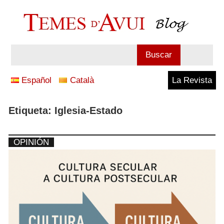
Saltar
al
contenido
Blog
Buscar
Temes
Español
Català
La Revista
d'Avui
Etiqueta:
Iglesia-Estado
OPINIÓN