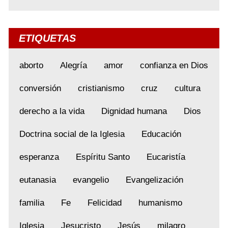
ETIQUETAS
aborto
Alegría
amor
confianza en Dios
conversión
cristianismo
cruz
cultura
derecho a la vida
Dignidad humana
Dios
Doctrina social de la Iglesia
Educación
esperanza
Espíritu Santo
Eucaristía
eutanasia
evangelio
Evangelización
familia
Fe
Felicidad
humanismo
Iglesia
Jesucristo
Jesús
milagro