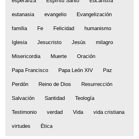
esperanza
Espíritu Santo
Eucaristía
eutanasia
evangelio
Evangelización
familia
Fe
Felicidad
humanismo
Iglesia
Jesucristo
Jesús
milagro
Misericordia
Muerte
Oración
Papa Francisco
Papa León XIV
Paz
Perdón
Reino de Dios
Resurrección
Salvación
Santidad
Teología
Testimonio
verdad
Vida
vida cristiana
virtudes
Ética