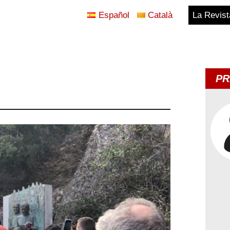
Español
Català
La Revist
Blog
Temes
PR
d'Avui