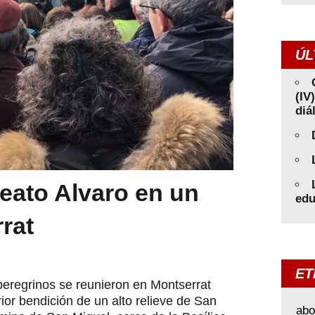
ÚL
(IV
diá
eato Alvaro en un
edu
rrat
ET
peregrinos se reunieron en Montserrat
rior bendición de un alto relieve de San
abo