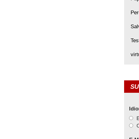
Per
Sal
Tes
vir
SU
Idi
C