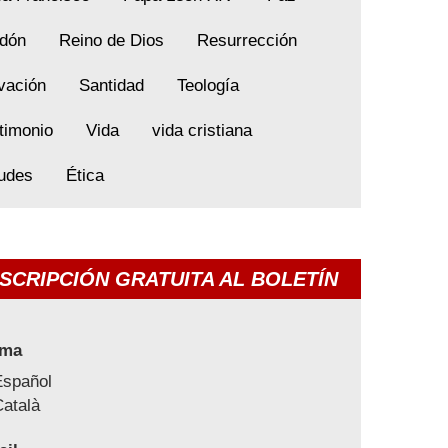
dón
Reino de Dios
Resurrección
vación
Santidad
Teología
timonio
Vida
vida cristiana
tudes
Ética
SCRIPCIÓN GRATUITA AL BOLETÍN
oma
Español
atalà