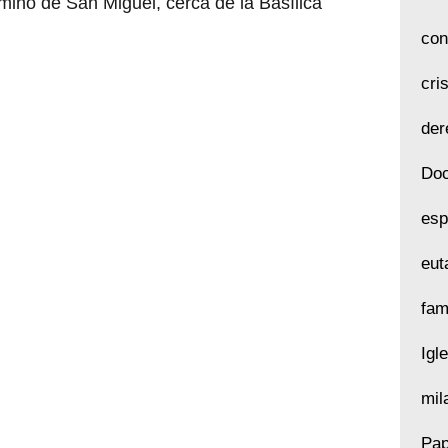
mino de San Miguel, cerca de la Basílica
con
cri
der
Doc
esp
eut
fam
Igl
mil
Pap