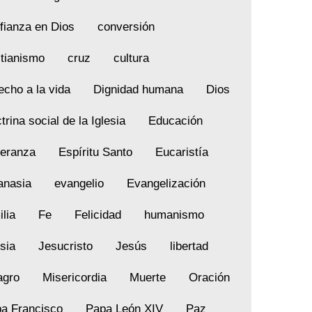
fianza en Dios
conversión
stianismo
cruz
cultura
echo a la vida
Dignidad humana
Dios
trina social de la Iglesia
Educación
eranza
Espíritu Santo
Eucaristía
anasia
evangelio
Evangelización
ilia
Fe
Felicidad
humanismo
esia
Jesucristo
Jesús
libertad
agro
Misericordia
Muerte
Oración
a Francisco
Papa León XIV
Paz