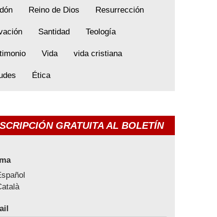
dón
Reino de Dios
Resurrección
vación
Santidad
Teología
timonio
Vida
vida cristiana
tudes
Ética
SCRIPCIÓN GRATUITA AL BOLETÍN
oma
Español
atalà
ail