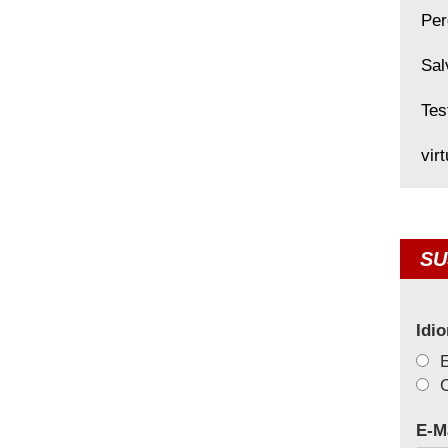
Per
Sal
Tes
vir
SU
Idi
C
E-M