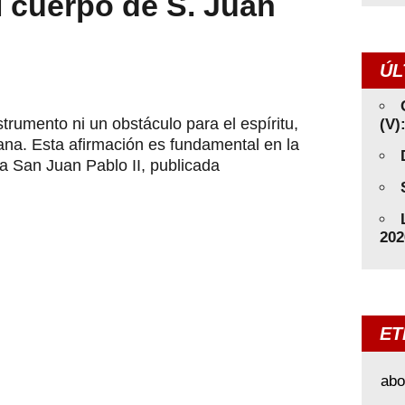
el cuerpo de S. Juan
ÚL
strumento ni un obstáculo para el espíritu,
(V)
ana. Esta afirmación es fundamental en la
a San Juan Pablo II, publicada
202
ET
abo