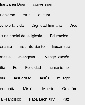
fianza en Dios
conversión
stianismo
cruz
cultura
echo a la vida
Dignidad humana
Dios
trina social de la Iglesia
Educación
eranza
Espíritu Santo
Eucaristía
anasia
evangelio
Evangelización
ilia
Fe
Felicidad
humanismo
esia
Jesucristo
Jesús
milagro
ericordia
Misión
Muerte
Oración
a Francisco
Papa León XIV
Paz