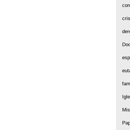
con
cri
der
Doc
esp
eut
fam
Igl
Mis
Pap