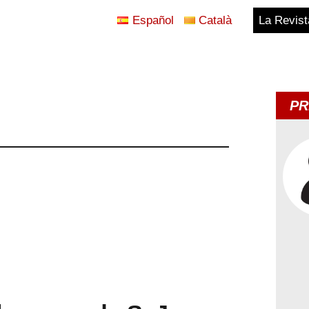
Español
Català
La Revist
Blog
Temes
PR
d'Avui