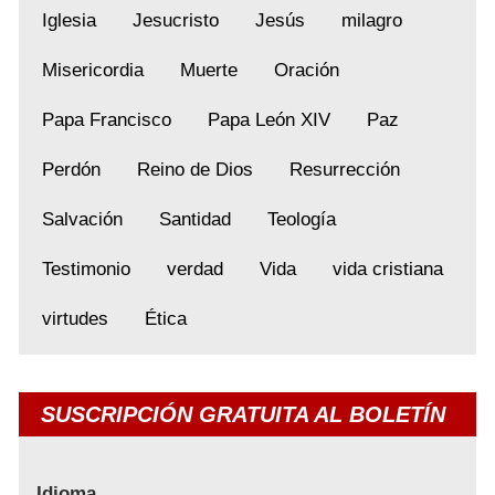
Iglesia
Jesucristo
Jesús
milagro
Misericordia
Muerte
Oración
Papa Francisco
Papa León XIV
Paz
Perdón
Reino de Dios
Resurrección
Salvación
Santidad
Teología
Testimonio
verdad
Vida
vida cristiana
virtudes
Ética
SUSCRIPCIÓN GRATUITA AL BOLETÍN
Idioma