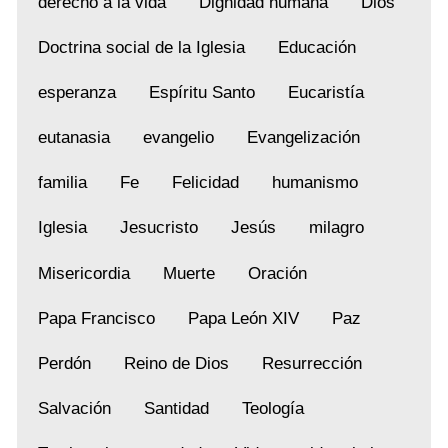
derecho a la vida
Dignidad humana
Dios
Doctrina social de la Iglesia
Educación
esperanza
Espíritu Santo
Eucaristía
eutanasia
evangelio
Evangelización
familia
Fe
Felicidad
humanismo
Iglesia
Jesucristo
Jesús
milagro
Misericordia
Muerte
Oración
Papa Francisco
Papa León XIV
Paz
Perdón
Reino de Dios
Resurrección
Salvación
Santidad
Teología