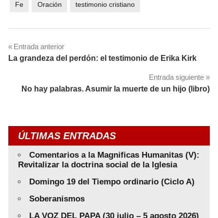
Fe
Oración
testimonio cristiano
Navegación
Entrada anterior
La grandeza del perdón: el testimonio de Erika Kirk
de
Entrada siguiente
entradas
No hay palabras. Asumir la muerte de un hijo (libro)
ÚLTIMAS ENTRADAS
Comentarios a la Magnificas Humanitas (V):
Revitalizar la doctrina social de la Iglesia
Domingo 19 del Tiempo ordinario (Ciclo A)
Soberanismos
LA VOZ DEL PAPA (30 julio – 5 agosto 2026)