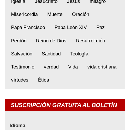
Iglesia
Jesucristo
Jesús
milagro
Misericordia
Muerte
Oración
Papa Francisco
Papa León XIV
Paz
Perdón
Reino de Dios
Resurrección
Salvación
Santidad
Teología
Testimonio
verdad
Vida
vida cristiana
virtudes
Ética
SUSCRIPCIÓN GRATUITA AL BOLETÍN
Idioma