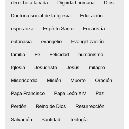
derecho a la vida
Dignidad humana
Dios
Doctrina social de la Iglesia
Educación
esperanza
Espíritu Santo
Eucaristía
eutanasia
evangelio
Evangelización
familia
Fe
Felicidad
humanismo
Iglesia
Jesucristo
Jesús
milagro
Misericordia
Misión
Muerte
Oración
Papa Francisco
Papa León XIV
Paz
Perdón
Reino de Dios
Resurrección
Salvación
Santidad
Teología