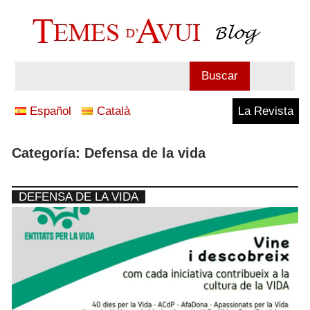
Saltar
al
contenido
Blog
Buscar
Temes
Español
Català
La Revista
d'Avui
Categoría:
Defensa de la vida
DEFENSA DE LA VIDA