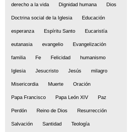
derecho a la vida
Dignidad humana
Dios
Doctrina social de la Iglesia
Educación
esperanza
Espíritu Santo
Eucaristía
eutanasia
evangelio
Evangelización
familia
Fe
Felicidad
humanismo
Iglesia
Jesucristo
Jesús
milagro
Misericordia
Muerte
Oración
Papa Francisco
Papa León XIV
Paz
Perdón
Reino de Dios
Resurrección
Salvación
Santidad
Teología