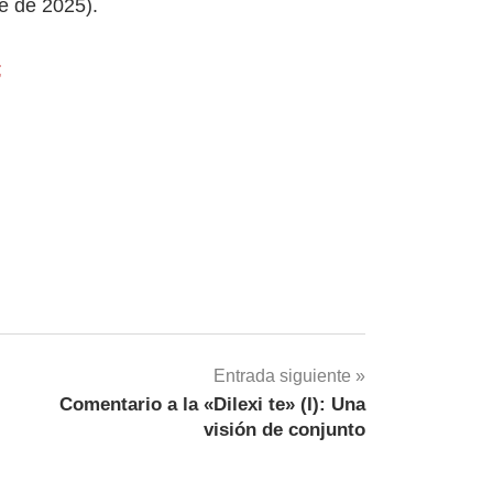
e de 2025).
;
Entrada siguiente
Comentario a la «Dilexi te» (I): Una
visión de conjunto