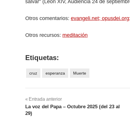
salvar” (León XIV, Audiencia 24 de septiembr
Otros comentarios:
evangeli.net;
opusdei.org
Otros recursos:
meditación
Etiquetas:
cruz
esperanza
Muerte
Navegación
Entrada anterior
La voz del Papa – Octubre 2025 (del 23 al
de
29)
entradas