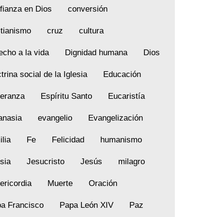
fianza en Dios
conversión
stianismo
cruz
cultura
echo a la vida
Dignidad humana
Dios
trina social de la Iglesia
Educación
eranza
Espíritu Santo
Eucaristía
anasia
evangelio
Evangelización
ilia
Fe
Felicidad
humanismo
esia
Jesucristo
Jesús
milagro
ericordia
Muerte
Oración
a Francisco
Papa León XIV
Paz