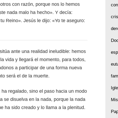
sotros con razón, porque nos lo hemos
con
ste nada malo ha hecho». Y decía:
cri
u Reino». Jesús le dijo: «Yo te aseguro:
der
Doc
sitúa ante una realidad ineludible: hemos
esp
 la vida y llegará el momento, para todos,
eut
ndonos a participar de una forma nueva
to será el de la muerte.
fam
Igl
os ha regalado, sino el paso hacia un modo
ida se disuelva en la nada, porque la nada
Mis
e ha sido creado y lo llama a la plenitud.
Pap