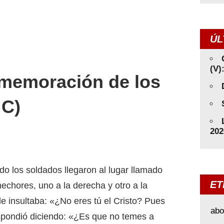
ÚL
(V)
memoración de los
 C)
202
do los soldados llegaron al lugar llamado
ET
lhechores, uno a la derecha y otro a la
e insultaba: «¿No eres tú el Cristo? Pues
abo
 respondió diciendo: «¿Es que no temes a