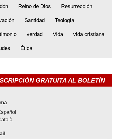
dón
Reino de Dios
Resurrección
vación
Santidad
Teología
timonio
verdad
Vida
vida cristiana
tudes
Ética
SCRIPCIÓN GRATUITA AL BOLETÍN
oma
Español
atalà
ail