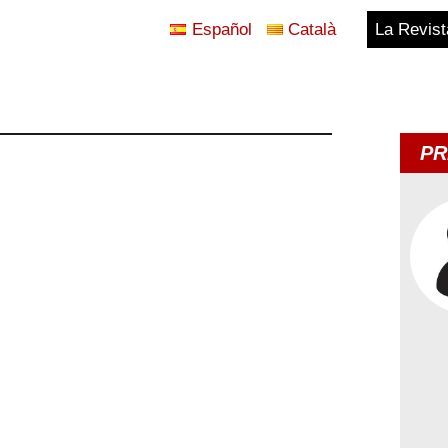
Español
Català
La Revist
Blog
Temes
PR
d'Avui