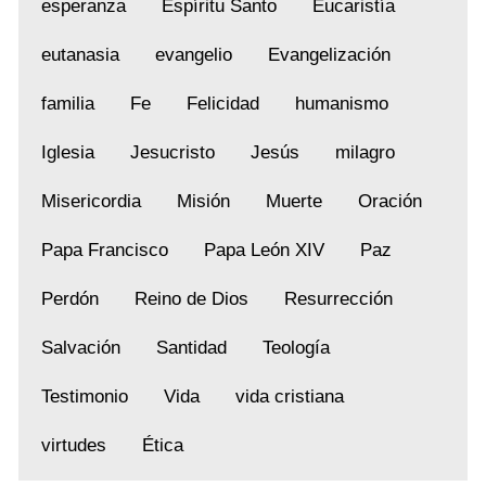
esperanza
Espíritu Santo
Eucaristía
eutanasia
evangelio
Evangelización
familia
Fe
Felicidad
humanismo
Iglesia
Jesucristo
Jesús
milagro
Misericordia
Misión
Muerte
Oración
Papa Francisco
Papa León XIV
Paz
Perdón
Reino de Dios
Resurrección
Salvación
Santidad
Teología
Testimonio
Vida
vida cristiana
virtudes
Ética