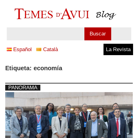
Saltar
al
contenido
Blog
Buscar
Temes
Español
Català
La Revista
d'Avui
Etiqueta:
economía
PANORAMA