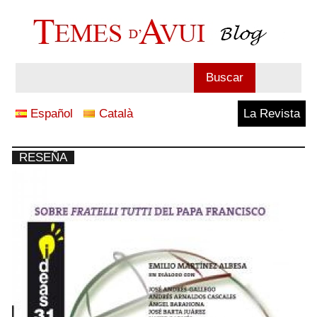
Saltar
al
contenido
Blog
Buscar
Temes
Español
Català
La Revista
d'Avui
RESEÑA