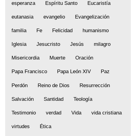
esperanza
Espíritu Santo
Eucaristía
eutanasia
evangelio
Evangelización
familia
Fe
Felicidad
humanismo
Iglesia
Jesucristo
Jesús
milagro
Misericordia
Muerte
Oración
Papa Francisco
Papa León XIV
Paz
Perdón
Reino de Dios
Resurrección
Salvación
Santidad
Teología
Testimonio
verdad
Vida
vida cristiana
virtudes
Ética