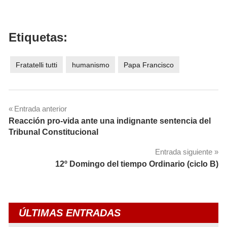
Etiquetas:
Fratatelli tutti
humanismo
Papa Francisco
Navegación
Entrada anterior
Reacción pro-vida ante una indignante sentencia del
de
Tribunal Constitucional
entradas
Entrada siguiente
12º Domingo del tiempo Ordinario (ciclo B)
ÚLTIMAS ENTRADAS