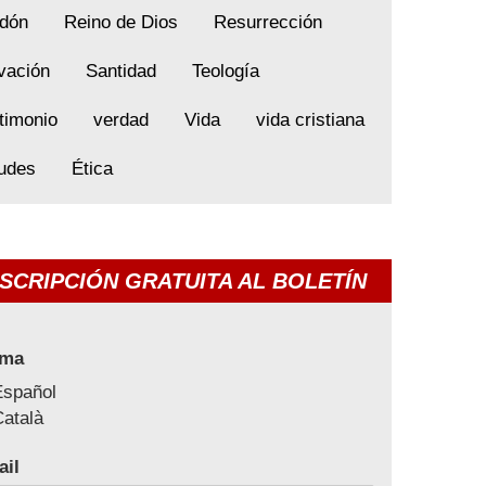
dón
Reino de Dios
Resurrección
vación
Santidad
Teología
timonio
verdad
Vida
vida cristiana
tudes
Ética
SCRIPCIÓN GRATUITA AL BOLETÍN
oma
Español
atalà
ail