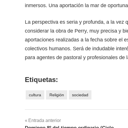
inmersos. Una aportación la mar de oportun
La perspectiva es seria y profunda, a la vez
considerar la obra de Perry, muy precisa y b
aportaciones realizadas a la fecha sobre el es
colectivos humanos. Será de indudable inte
para agentes de pastoral y profesionales de 
Etiquetas:
cultura
Religión
sociedad
Navegación
Entrada anterior
Domingo 8º del tiempo ordinario (Ciclo