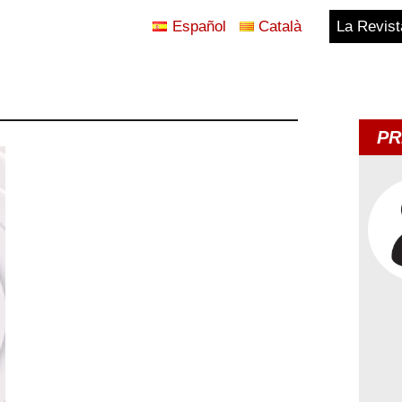
Español
Català
La Revist
Blog
Temes
PR
d'Avui