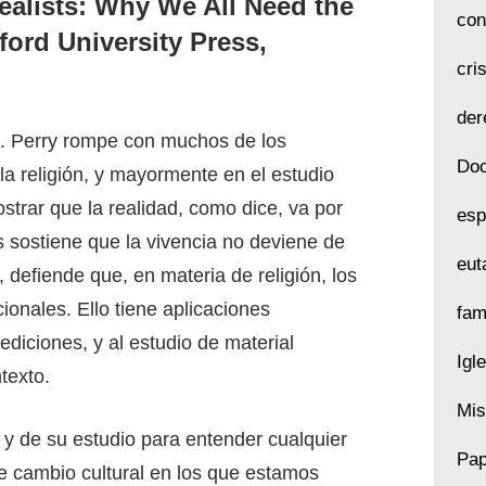
Realists: Why We All Need the
con
ford University Press,
cri
der
o. Perry rompe con muchos de los
Doc
a religión, y mayormente en el estudio
strar que la realidad, como dice, va por
esp
 sostiene que la vivencia no deviene de
eut
 defiende que, en materia de religión, los
onales. Ello tiene aplicaciones
fam
ediciones, y al estudio de material
Igl
texto.
Mis
n y de su estudio para entender cualquier
Pap
de cambio cultural en los que estamos