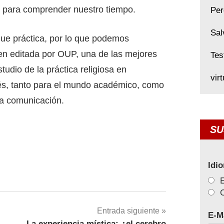
a para comprender nuestro tiempo.
Per
Sal
 que práctica, por lo que podemos
ien editada por OUP, una de las mejores
Tes
tudio de la práctica religiosa en
vir
rés, tanto para el mundo académico, como
la comunicación.
SU
Idi
C
Entrada siguiente
E-M
La experiencia mística: ¿el cerebro