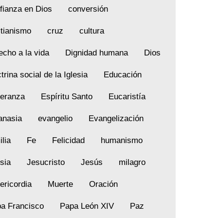
fianza en Dios
conversión
stianismo
cruz
cultura
echo a la vida
Dignidad humana
Dios
trina social de la Iglesia
Educación
eranza
Espíritu Santo
Eucaristía
anasia
evangelio
Evangelización
ilia
Fe
Felicidad
humanismo
esia
Jesucristo
Jesús
milagro
ericordia
Muerte
Oración
a Francisco
Papa León XIV
Paz