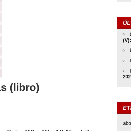
ÚL
(V)
202
s (libro)
ET
abo