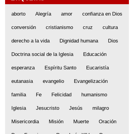
aborto
Alegría
amor
confianza en Dios
conversión
cristianismo
cruz
cultura
derecho a la vida
Dignidad humana
Dios
Doctrina social de la Iglesia
Educación
esperanza
Espíritu Santo
Eucaristía
eutanasia
evangelio
Evangelización
familia
Fe
Felicidad
humanismo
Iglesia
Jesucristo
Jesús
milagro
Misericordia
Misión
Muerte
Oración