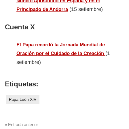
Nuncio Apostólico en España y en el
(15 setiembre)
Principado de Andorra
Cuenta X
El Papa recordó la Jornada Mundial de
(1
Oración por el Cuidado de la Creación
setiembre)
Etiquetas:
Papa León XIV
Navegación
Entrada anterior