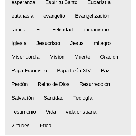
esperanza
Espíritu Santo
Eucaristía
eutanasia
evangelio
Evangelización
familia
Fe
Felicidad
humanismo
Iglesia
Jesucristo
Jesús
milagro
Misericordia
Misión
Muerte
Oración
Papa Francisco
Papa León XIV
Paz
Perdón
Reino de Dios
Resurrección
Salvación
Santidad
Teología
Testimonio
Vida
vida cristiana
virtudes
Ética