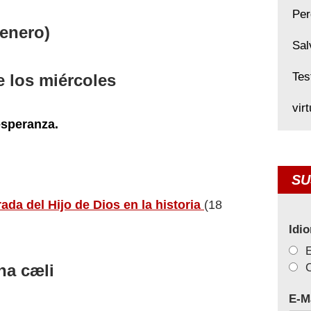
Per
 enero)
Sal
Tes
e los miércoles
vir
esperanza.
SU
rada del Hijo de Dios en la historia
(18
Idi
a cæli
C
E-M