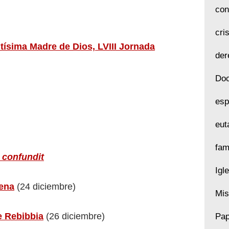
con
cri
tísima Madre de Dios, LVIII Jornada
der
Doc
esp
eut
fam
 confundit
Igl
uena
(24 diciembre)
Mis
e Rebibbia
(26 diciembre)
Pap