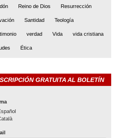
dón
Reino de Dios
Resurrección
vación
Santidad
Teología
timonio
verdad
Vida
vida cristiana
tudes
Ética
SCRIPCIÓN GRATUITA AL BOLETÍN
oma
Español
atalà
ail