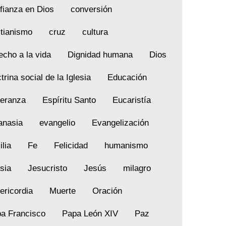
fianza en Dios
conversión
stianismo
cruz
cultura
echo a la vida
Dignidad humana
Dios
trina social de la Iglesia
Educación
eranza
Espíritu Santo
Eucaristía
anasia
evangelio
Evangelización
ilia
Fe
Felicidad
humanismo
esia
Jesucristo
Jesús
milagro
ericordia
Muerte
Oración
a Francisco
Papa León XIV
Paz