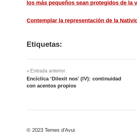
los más pequeños sean protegidos de la v
Contemplar la representación de la Nativi
Etiquetas:
Navegación
Entrada anterior
Encíclica ‘Dilexit nos’ (IV): continuidad
de
con acentos propios
entradas
© 2023 Temes d'Avui