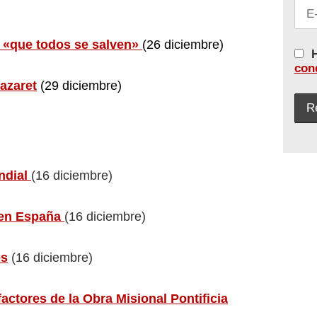
e «que todos se salven»
(26 diciembre)
H
con
azaret
(29 diciembre)
ndial
(16 diciembre)
 en España
(16 diciembre)
os
(16 diciembre)
actores de la Obra Misional Pontificia