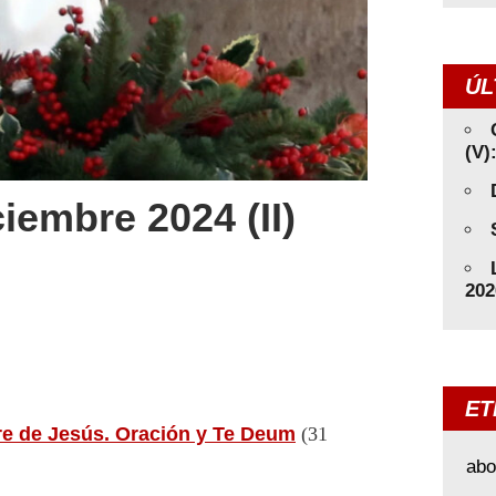
ÚL
(V)
iembre 2024 (II)
202
ET
re de Jesús. Oración y Te Deum
(31
abo