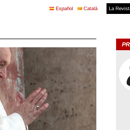
Español
Català
La Revist
Blog
Temes
PR
d'Avui