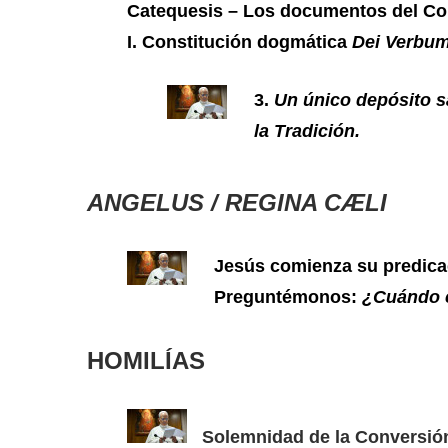
Catequesis – Los documentos del Conc
I. Constitución dogmática
Dei Verbum
3.
Un único depósito sa
la Tradición.
ANGELUS / REGINA CÆLI
Jesús comienza su predicac
Preguntémonos:
¿Cuándo 
HOMILÍAS
Solemnidad de la Conversión