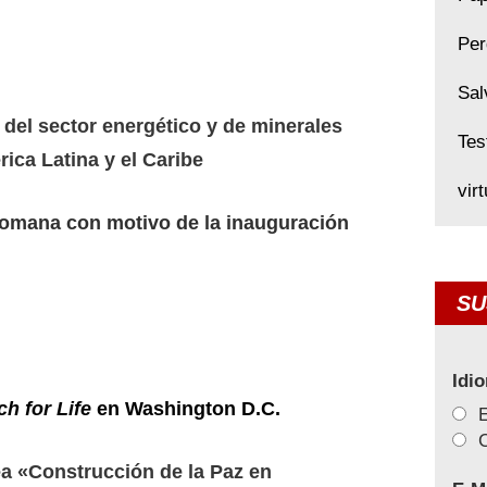
Per
Sal
del sector energético y de minerales
Tes
ica Latina y el Caribe
vir
Romana con motivo de la inauguración
SU
Idi
h for Life
en Washington D.C.
C
a «Construcción de la Paz en