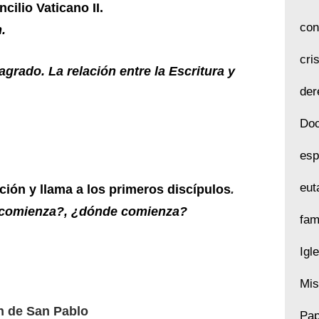
ilio Vaticano II.
con
.
cri
grado. La relación entre la Escritura y
der
Doc
esp
eut
ión y llama a los primeros discípulos
.
comienza?, ¿dónde comienza?
fam
Igl
Mis
 de San Pablo
Pap