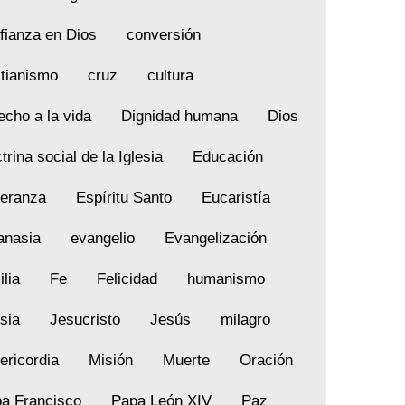
fianza en Dios
conversión
stianismo
cruz
cultura
echo a la vida
Dignidad humana
Dios
trina social de la Iglesia
Educación
eranza
Espíritu Santo
Eucaristía
anasia
evangelio
Evangelización
ilia
Fe
Felicidad
humanismo
esia
Jesucristo
Jesús
milagro
ericordia
Misión
Muerte
Oración
a Francisco
Papa León XIV
Paz