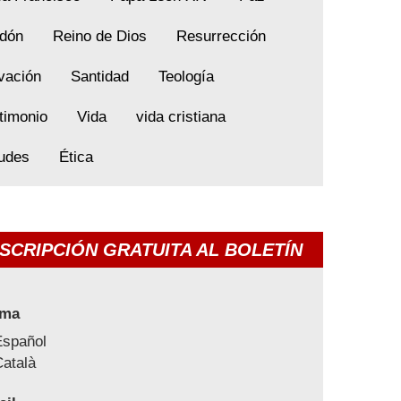
dón
Reino de Dios
Resurrección
vación
Santidad
Teología
timonio
Vida
vida cristiana
tudes
Ética
SCRIPCIÓN GRATUITA AL BOLETÍN
oma
Español
atalà