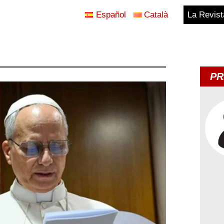
Español
Català
La Revist
Blog
Temes
PR
d'Avui