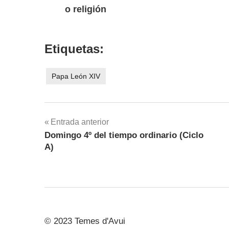
o religión
Etiquetas:
Papa León XIV
Navegación
Entrada anterior
Domingo 4º del tiempo ordinario (Ciclo
de
A)
entradas
© 2023 Temes d'Avui