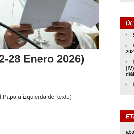
ÚL
202
-28 Enero 2026)
(IV
diá
Papa a izquierda del texto)
ET
abo