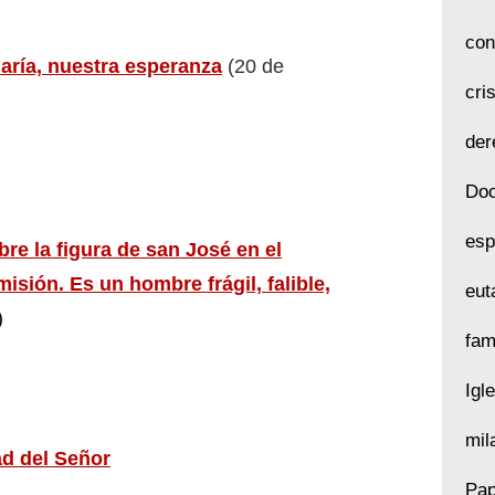
con
María, nuestra esperanza
(20 de
cri
der
Doc
esp
bre la figura de san José en el
isión. Es un hombre frágil, falible,
eut
)
fam
Igl
mil
d del Señor
Pap