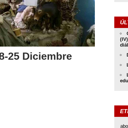
ÚL
(IV
diá
8-25 Diciembre
edu
ET
abo