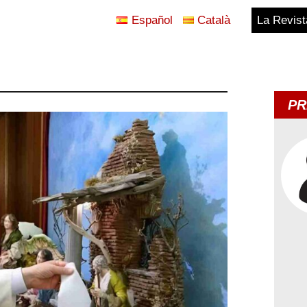
Español
Català
La Revist
Blog
Temes
PR
d'Avui