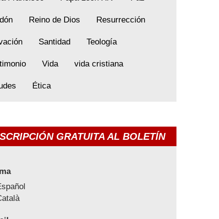
dón
Reino de Dios
Resurrección
vación
Santidad
Teología
timonio
Vida
vida cristiana
tudes
Ética
SCRIPCIÓN GRATUITA AL BOLETÍN
oma
Español
atalà