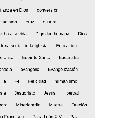
fianza en Dios
conversión
stianismo
cruz
cultura
echo a la vida
Dignidad humana
Dios
trina social de la Iglesia
Educación
eranza
Espíritu Santo
Eucaristía
anasia
evangelio
Evangelización
ilia
Fe
Felicidad
humanismo
esia
Jesucristo
Jesús
libertad
agro
Misericordia
Muerte
Oración
a Francisco
Papa León XIV
Paz