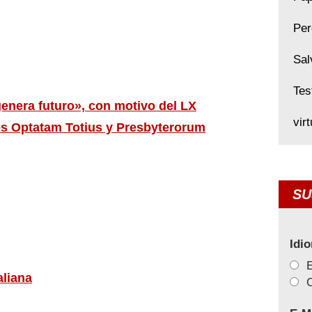
Per
Sal
Tes
genera futuro», con motivo del LX
vir
res Optatam Totius y Presbyterorum
SU
Idi
aliana
C