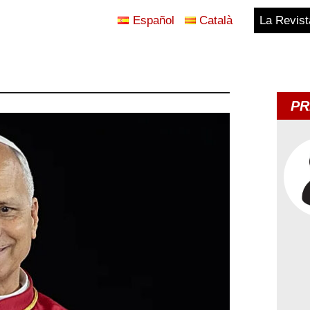
Español
Català
La Revist
Blog
Temes
PR
d'Avui