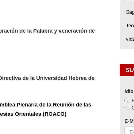
Sag
Teo
ebración de la Palabra y veneración de
vid
SU
Directiva de la Universidad Hebrea de
Idi
amblea Plenaria de la Reunión de las
C
glesias Orientales (ROACO)
E-M