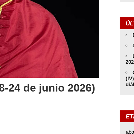
ÚL
202
(IV
diá
-24 de junio 2026)
ET
abo