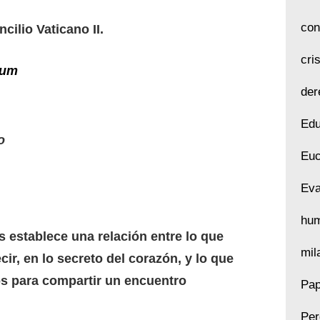
con
ilio Vaticano II.
cri
ium
der
Edu
o
Euc
Eva
hu
 establece una relación entre lo que
mil
ir, en lo secreto del corazón, y lo que
s para compartir un encuentro
Pap
Per