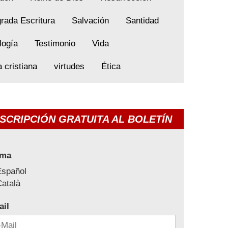
rada Escritura
Salvación
Santidad
logía
Testimonio
Vida
a cristiana
virtudes
Ética
SCRIPCIÓN GRATUITA AL BOLETÍN
oma
Español
atalà
ail