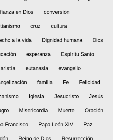
fianza en Dios
conversión
stianismo
cruz
cultura
echo a la vida
Dignidad humana
Dios
cación
esperanza
Espíritu Santo
aristía
eutanasia
evangelio
ngelización
familia
Fe
Felicidad
manismo
Iglesia
Jesucristo
Jesús
agro
Misericordia
Muerte
Oración
a Francisco
Papa León XIV
Paz
dón
Reino de Dios
Resurrección