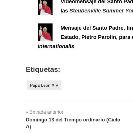
Videomensaje del Santo Padr
las
Steubenville Summer Yo
Mensaje del Santo Padre, fir
Estado, Pietro Parolin, para
Internationalis
Etiquetas:
Papa León XIV
Navegación
Entrada anterior
Domingo 13 del Tiempo ordinario (Ciclo
de
A)