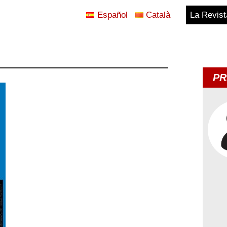
Español
Català
La Revist
Blog
Temes
PR
d'Avui