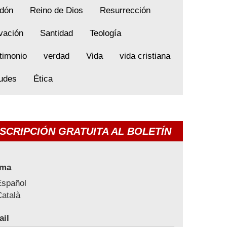
dón
Reino de Dios
Resurrección
vación
Santidad
Teología
timonio
verdad
Vida
vida cristiana
tudes
Ética
SCRIPCIÓN GRATUITA AL BOLETÍN
oma
Español
atalà
ail