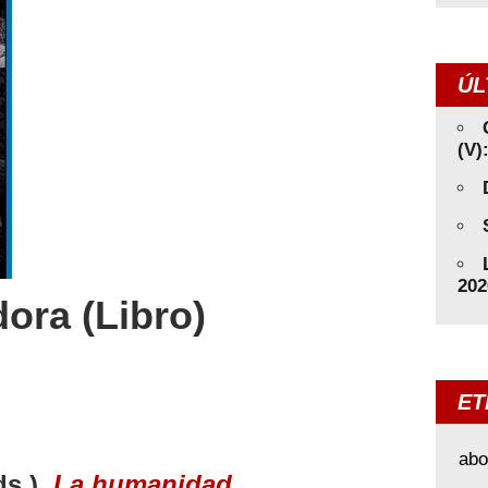
ÚL
(V)
202
ora (Libro)
ET
abo
ds.),
L
a humanidad