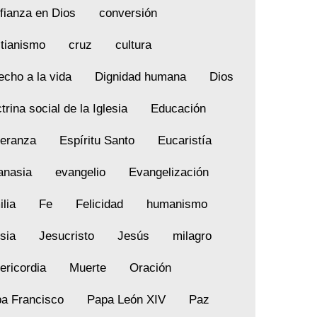
fianza en Dios
conversión
stianismo
cruz
cultura
echo a la vida
Dignidad humana
Dios
trina social de la Iglesia
Educación
eranza
Espíritu Santo
Eucaristía
anasia
evangelio
Evangelización
ilia
Fe
Felicidad
humanismo
esia
Jesucristo
Jesús
milagro
ericordia
Muerte
Oración
a Francisco
Papa León XIV
Paz