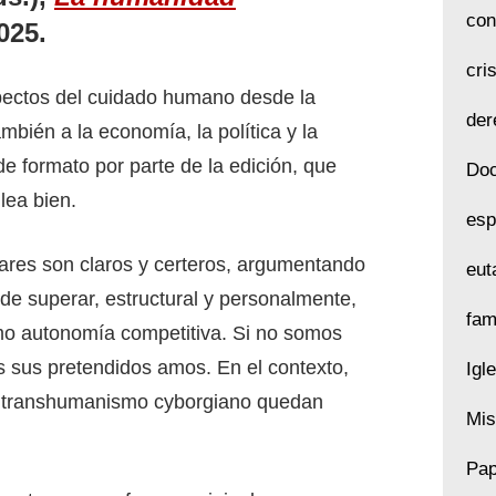
con
025.
cri
pectos del cuidado humano desde la
der
ambién a la economía, la política y la
e formato por parte de la edición, que
Doc
lea bien.
esp
ulares son claros y certeros, argumentando
eut
de superar, estructural y personalmente,
fam
como autonomía competitiva. Si no somos
 sus pretendidos amos. En el contexto,
Igl
o el transhumanismo cyborgiano quedan
Mis
Pap