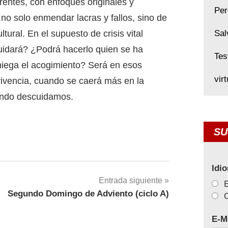
rentes, con enfoques originales y
Per
no solo enmendar lacras y fallos, sino de
ural. En el supuesto de crisis vital
Sal
cuidará? ¿Podrá hacerlo quien se ha
Tes
niega el acogimiento? Será en esos
vir
ivencia, cuando se caerá más en la
ando descuidamos.
SU
Idi
Entrada siguiente
Segundo Domingo de Adviento (ciclo A)
C
E-M