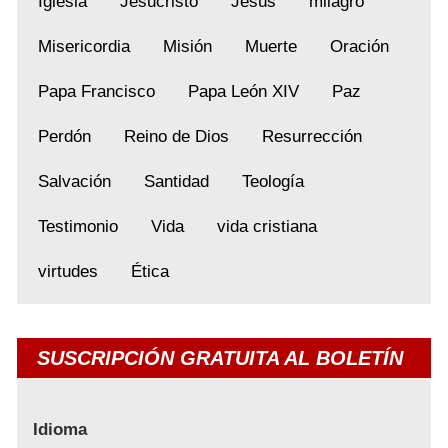
Iglesia
Jesucristo
Jesús
milagro
Misericordia
Misión
Muerte
Oración
Papa Francisco
Papa León XIV
Paz
Perdón
Reino de Dios
Resurrección
Salvación
Santidad
Teología
Testimonio
Vida
vida cristiana
virtudes
Ética
SUSCRIPCIÓN GRATUITA AL BOLETÍN
Idioma