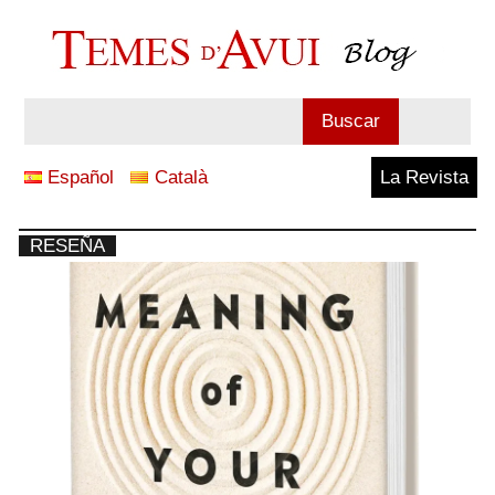
Saltar
al
contenido
Blog
Buscar
Temes
Español
Català
La Revista
d'Avui
RESEÑA