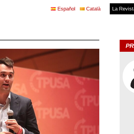
Español
Català
La Revist
Blog
Temes
PR
d'Avui