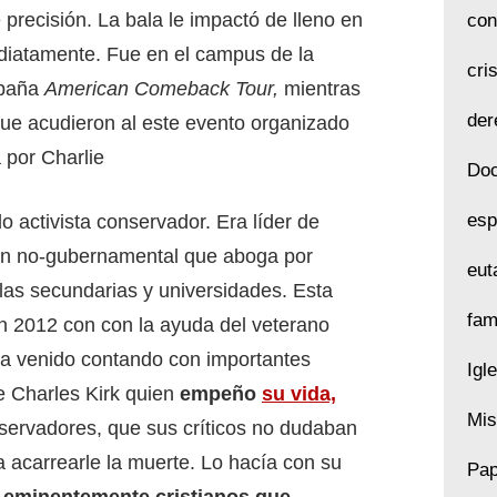
 precisión. La bala le impactó de lleno en
con
ediatamente. Fue en el campus de la
cri
mpaña
American Comeback Tour,
mientras
der
ue acudieron al este evento organizado
a por Charlie
Doc
esp
 activista conservador. Era líder de
ón no-gubernamental que aboga por
eut
as secundarias y universidades. Esta
fam
en 2012 con con la ayuda del veterano
 ha venido contando con importantes
Igl
e Charles Kirk quien
empeño
su vida,
Mis
servadores, que sus críticos no dudaban
a acarrearle la muerte. Lo hacía con su
Pap
 eminentemente cristianos que