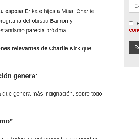
 esposa Erika e hijos a Misa. Charlie
programa del obispo
Barron
y
H
con
estantismo parecía próxima.
ones relevantes
de Charlie Kirk
que
ción genera”
la que genera más indignación, sobre todo
smo”
 que todos los estadounidenses puedan