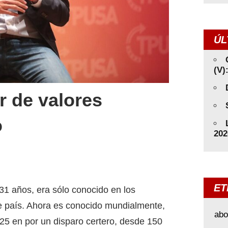
ÚL
(V)
r de valores
o
202
ET
 31 años, era sólo conocido en los
e país. Ahora es conocido mundialmente,
abo
25 en por un disparo certero, desde 150