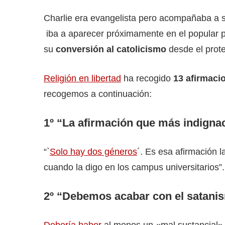
Charlie era evangelista pero acompañaba a su
iba a aparecer próximamente en el popular 
su
conversión al catolicismo
desde el prot
Religión en libertad
ha recogido
13 afirmaci
recogemos a continuación:
1º “La afirmación que más indigna
“`
Solo hay dos géneros
´. Es esa afirmación 
cuando la digo en los campus universitarios”.
2º “Debemos acabar con el satani
Debería haber
al menos un «mal sustancial»