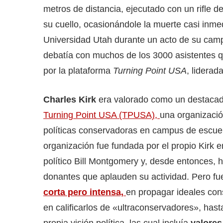
metros de distancia, ejecutado con un rifle de
su cuello, ocasionándole la muerte casi inm
Universidad Utah durante un acto de su ca
debatía con muchos de los 3000 asistentes q
por la plataforma
Turning Point USA
, liderad
Charles Kirk
era valorado como un destacado
Turning Point USA (TPUSA),
una organizaci
políticas conservadoras en campus de escuel
organización fue fundada por el propio Kirk 
político Bill Montgomery y, desde entonces,
donantes que aplauden su actividad. Pero fu
corta pero intensa,
en propagar ideales con
en calificarlos de «ultraconservadores», hast
propia visión política, las cual incluía
valores