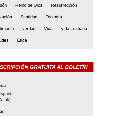
dón
Reino de Dios
Resurrección
vación
Santidad
Teología
timonio
verdad
Vida
vida cristiana
tudes
Ética
SCRIPCIÓN GRATUITA AL BOLETÍN
oma
Español
atalà
ail