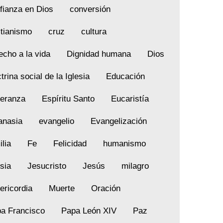
fianza en Dios
conversión
stianismo
cruz
cultura
echo a la vida
Dignidad humana
Dios
trina social de la Iglesia
Educación
eranza
Espíritu Santo
Eucaristía
anasia
evangelio
Evangelización
ilia
Fe
Felicidad
humanismo
esia
Jesucristo
Jesús
milagro
ericordia
Muerte
Oración
a Francisco
Papa León XIV
Paz