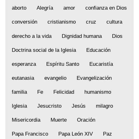
aborto
Alegría
amor
confianza en Dios
conversión
cristianismo
cruz
cultura
derecho a la vida
Dignidad humana
Dios
Doctrina social de la Iglesia
Educación
esperanza
Espíritu Santo
Eucaristía
eutanasia
evangelio
Evangelización
familia
Fe
Felicidad
humanismo
Iglesia
Jesucristo
Jesús
milagro
Misericordia
Muerte
Oración
Papa Francisco
Papa León XIV
Paz