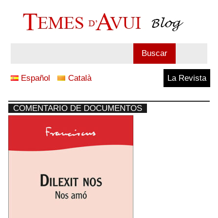
Saltar
al
contenido
Blog
Buscar
Temes
Español
Català
La Revista
d'Avui
COMENTARIO DE DOCUMENTOS